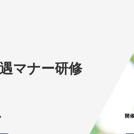
接遇マナー研修
ら
開