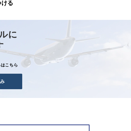
つける
ルに
す
みはこちら
み