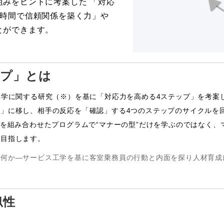
みをヒントに考案した 「対応
短時間で信頼関係を築く力」や
とができます。
ップ」とは
工学に関する研究（※）を基に「対応力を高める4ステップ」を考案
」に移し、相手の反応を「確認」する4つのステップのサイクルを
」を組み合わせたプログラムで“マナーの型”だけを学ぶのではなく、
を目指します。
何か―サービス工学を基に客室乗務員の行動と内面を探り人材育成に
似性