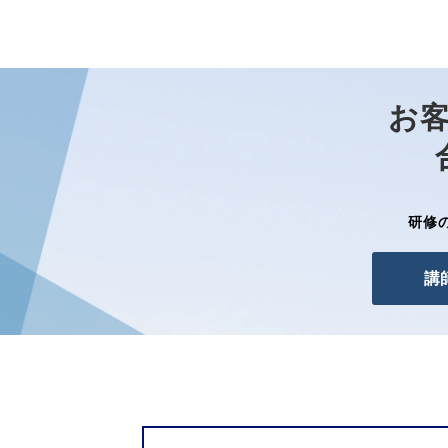
お
研修
講