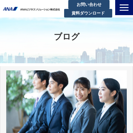
お問い合わせ
資料ダウンロード
私たちについて
解決できる課題
ブログ
サービスラインアップ
実績・事例紹介
セミナー
ブログ
お知らせ
企業情報