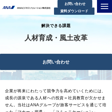
お問い合わせ
資料ダウンロード
私たちについて
解決できる課題
解決できる課題
人材育成・風土改革
サービスラインアップ
実績・事例紹介
セミナー
お問い合わせ
ブログ
お知らせ
企業情報
企業が将来にわたって競争力を高めていくためには、
成長の源泉である人材への投資＝社員教育が欠かせま
せん。当社はANAグループが旅客サービスを通じて培
った「マナー・接遇」、「コミュニケーション」、