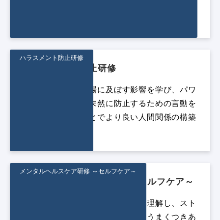
機能し、組織力を高めるためのポイントを演習
を通して学べます。
ハラスメント防止研修
ハラスメント防止研修
ハラスメントが職場に及ぼす影響を学び、パワ
ハラ・セクハラを未然に防止するための言動を
正しく理解することでより良い人間関係の構築
につなげます。
メンタルヘルスケア研修 ～セルフケア～
メンタルヘルスケア研修 ～セルフケア～
メンタルヘルスとは何かを正しく理解し、スト
レスサインに気付き、ストレスとうまくつきあ