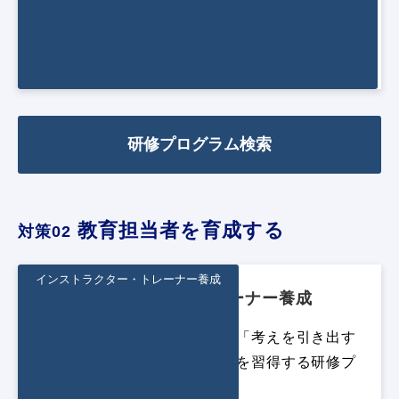
「自らの行動に責任を持ち、自ら良好なチーム
ワークを築ける」ことを目的とした、新入社員
向けのヒューマンファクターズ研修プログラム
研修プログラム検索
 教育担当者を育成する
対策02
インストラクター・トレーナー養成
インストラクター・トレーナー養成
教育担当者の「伝える力」、「考えを引き出す
力」、「気づきを与える力」を習得する研修プ
ログラム