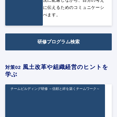
相手の立場や状況に配慮しながら、自分の考え
や気持ちを誠実に伝えるためのコミュニケーシ
ョンスキルを学べます。
研修プログラム検索
 風土改革や組織経営のヒントを
対策02
学ぶ
チームビルディング研修 ～信頼と絆を築くチームワーク～
チームビルディング研修 ～信頼と絆を築
くチームワーク～
様々な人材が相互に尊重しながらチームとして