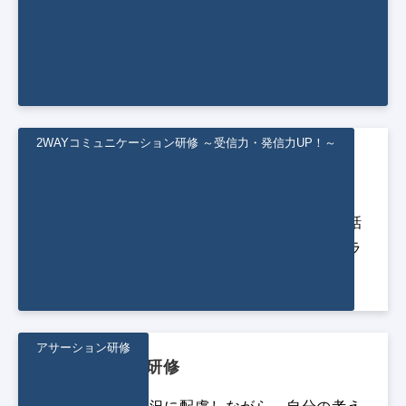
表現力を身につけることで、より良い人間関係
につなげます。信頼関係構築に重要なコミュニ
ケーションの基礎が学べます。
2WAYコミュニケーション研修 ～受信力・発信力UP！～
2WAYコミュニケーション研修 ～受信
力・発信力UP！～
日常で頻繁に使う「聴く」「話す」という会話
での力を磨き、コミュニケーションの質をブラ
ッシュアップすることができます。
アサーション研修
アサーション研修