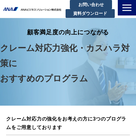
お問い合わせ
資料ダウンロード
私たちについて
顧客満足度の向上につながる
解決できる課題
サービスラインアップ
クレーム対応力強化・カスハラ対
実績・事例紹介
策に
セミナー
おすすめのプログラム
ブログ
お知らせ
企業情報
クレーム対応力の強化をお考えの方に3つのプログラ
ムをご用意しております