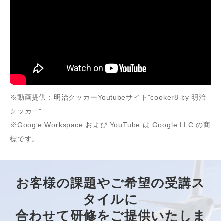
※動画提供：明治クッカーYoutubeサイト"cooker8 by 明治
クッカー"
※Google Workspace および YouTube は Google LLC の商
標です。
お客様の課題やご希望の受講ス
タイルに
合わせて研修をご提供いたしま