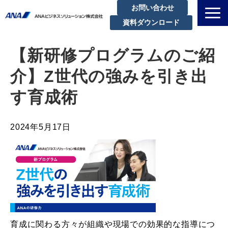
お問い合わせ
資料ダウンロード
私たちについて
【新研修プログラムのご紹
解決できる課題
介】
Z世代の強みを引き出
サービスラインアップ
す育成術
実績・事例紹介
セミナー
2024年5月17日
ブログ
お知らせ
企業情報
育成に関わる方々が組織や現場での効果的な指導につ