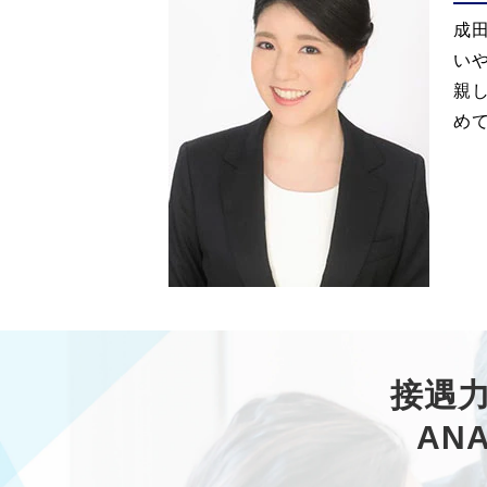
成
い
親
め
接遇
AN