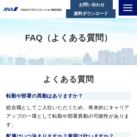
お問い合わせ
資料ダウンロード
私たちについて
解決できる課題
FAQ（よくある質問）
サービスラインアップ
実績・事例紹介
セミナー
よくある質問
ブログ
お知らせ
転勤や部署の異動はありますか？
企業情報
総合職としてご入社いただくため、将来的にキャリア
アップの一環として転勤や部署異動の可能性がありま
す。
配属はいつ決まりますか？希望は叶いますか？