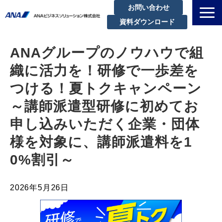
お問い合わせ
資料ダウンロード
私たちについて
ANAグループのノウハウで組
解決できる課題
織に活力を！研修で一歩差を
サービスラインアップ
つける！夏トクキャンペーン 
実績・事例紹介
～講師派遣型研修に初めてお
セミナー
申し込みいただく企業・団体
ブログ
様を対象に、講師派遣料を1
お知らせ
0%割引～
企業情報
2026年5月26日