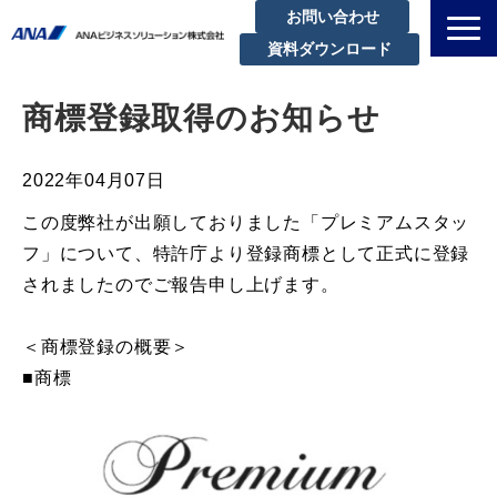
お問い合わせ
資料ダウンロード
私たちについて
商標登録取得のお知らせ
解決できる課題
サービスラインアップ
2022年04月07日
実績・事例紹介
この度弊社が出願しておりました「プレミアムスタッ
セミナー
フ」について、特許庁より登録商標として正式に登録
されましたのでご報告申し上げます。
ブログ
お知らせ
＜商標登録の概要＞
企業情報
■商標