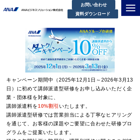
お問い合わせ
資料ダウンロード
私たちについて
解決できる課題
サービスラインアップ
実績・事例紹介
セミナー
キャンペーン期間中（2025年12月1日～2026年3月13
ブログ
日）に初めて講師派遣型研修をお申し込みいただく企
お知らせ
業・団体様を対象に、
企業情報
講師派遣料を
10%割引
いたします。
講師派遣型研修では営業担当による丁寧なヒアリング
を通じて、お客様の課題やご要望に合わせた研修プロ
グラムをご提案いたします。