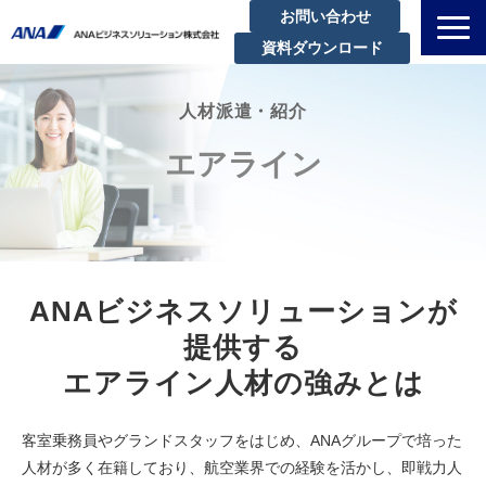
お問い合わせ
資料ダウンロード
私たちについて
人材派遣・紹介
解決できる課題
エアライン
サービスラインアップ
実績・事例紹介
セミナー
ブログ
ANAビジネスソリューションが
お知らせ
提供する
企業情報
エアライン人材の強みとは
客室乗務員やグランドスタッフをはじめ、ANAグループで培った
人材が多く在籍しており、航空業界での経験を活かし、即戦力人