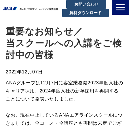
お問い合わせ
資料ダウンロード
私たちについて
重要なお知らせ／
解決できる課題
当スクールへの入講をご検
サービスラインアップ
討中の皆様
実績・事例紹介
セミナー
2022年12月07日
ブログ
ANAグループは12月7日に客室乗務職2023年度入社の
お知らせ
キャリア採用、2024年度入社の新卒採用を再開する
企業情報
ことについて発表いたしました。
なお、現在中止しているANAエアラインスクールにつ
きましては、全コース・全講座とも再開は未定でござ