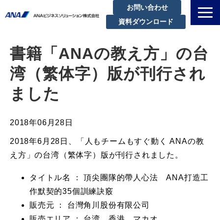
お問い合わせ
資料ダウンロード
私たちについて
書籍「ANAの教え方」の台
解決できる課題
湾（繁体字）版が刊行され
サービスラインアップ
ました
実績・事例紹介
セミナー
2018年06月28日
ブログ
2018年6月28日、「人もチームもすぐ動く ANAの教
お知らせ
え方」の台湾（繁体字）版が刊行されました。
企業情報
タイトル名 ： 頂尖團隊的帶人心法 ANA打造工
作默契的35個訓練訣竅
販売元 ： 台灣角川股份有限公司
販売エリア ： 台湾、香港、マカオ