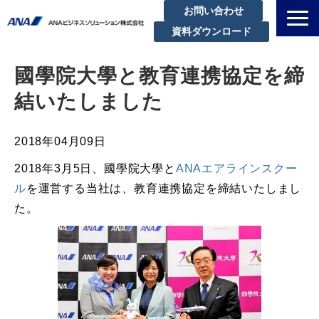
お問い合わせ
資料ダウンロード
私たちについて
國學院大學と教育連携協定を締
解決できる課題
結いたしました
サービスラインアップ
実績・事例紹介
2018年04月09日
セミナー
2018年3月5日、國學院大學と
ANAエアラインスクー
ブログ
ル
を運営する当社は、教育連携協定を締結いたしまし
た。
お知らせ
企業情報