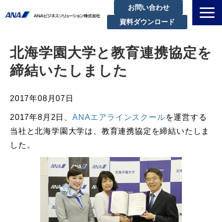
お問い合わせ
資料ダウンロード
私たちについて
北海学園大学と教育連携協定を
解決できる課題
締結いたしました
サービスラインアップ
実績・事例紹介
2017年08月07日
セミナー
2017年8月2日、
ANAエアラインスクール
を運営する
ブログ
当社と北海学園大学は、教育連携協定を締結いたしま
した。
お知らせ
企業情報