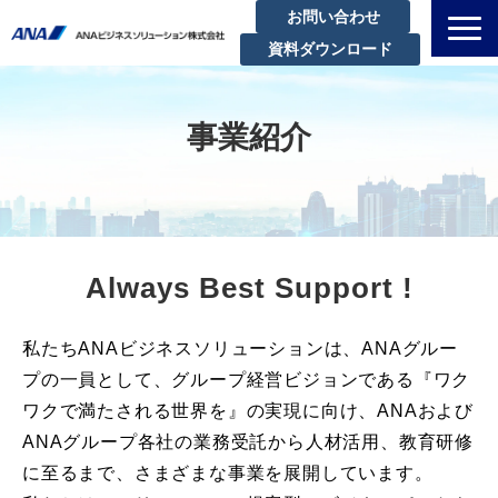
お問い合わせ
資料ダウンロード
私たちについて
解決できる課題
事業紹介
サービスラインアップ
実績・事例紹介
セミナー
Always Best Support !
ブログ
お知らせ
私たちANAビジネスソリューションは、ANAグルー
企業情報
プの一員として、グループ経営ビジョンである『ワク
ワクで満たされる世界を』の実現に向け、ANAおよび
ANAグループ各社の業務受託から人材活用、教育研修
に至るまで、さまざまな事業を展開しています。