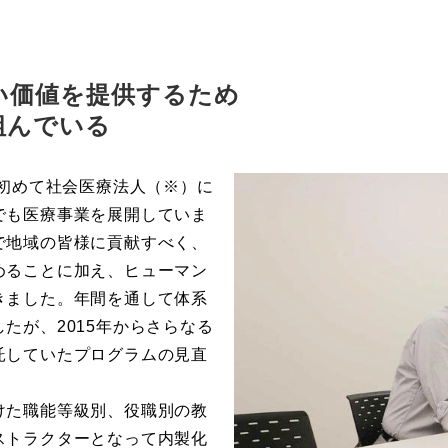
い価値を提供するため
組んでいる
で初めて社会医療法人（※）に
でも医療事業を展開していま
で地域の皆様に貢献すべく、
めることに加え、ヒューマン
きました。年間を通して体系
たが、2015年からさらなる
託していたプログラムの見直
。
けた職能等級別、役職別の教
ストラクターとなって内製化