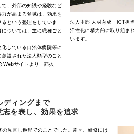
して、外部の知識や経験など
得力が高まる領域は、効果を
法人本部 人材育成・ICT担
りるという整理をしていま
活性化に精力的に取り組ま
育については、主に職種ごと
います。
。
慢性化している自治体病院等に
て創設された法人類型のこと
会Webサイトより一部抜
ルディングまで
意志を表し、効果を追求
修の見直し過程でのことでした。常々、研修には