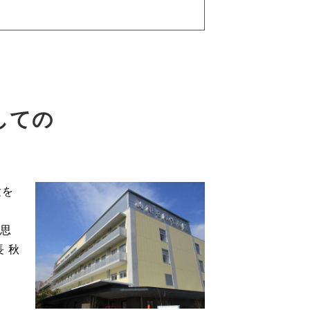
しての
験を
三思
 秋